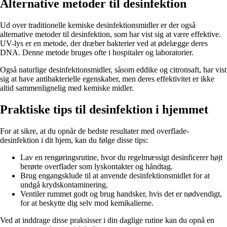
Alternative metoder til desinfektion
Ud over traditionelle kemiske desinfektionsmidler er der også
alternative metoder til desinfektion, som har vist sig at være effektive.
UV-lys er en metode, der dræber bakterier ved at ødelægge deres
DNA. Denne metode bruges ofte i hospitaler og laboratorier.
Også naturlige desinfektionsmidler, såsom eddike og citronsaft, har vist
sig at have antibakterielle egenskaber, men deres effektivitet er ikke
altid sammenlignelig med kemiske midler.
Praktiske tips til desinfektion i hjemmet
For at sikre, at du opnår de bedste resultater med overflade-
desinfektion i dit hjem, kan du følge disse tips:
Lav en rengøringsrutine, hvor du regelmæssigt desinficerer højt
berørte overflader som lyskontakter og håndtag.
Brug engangsklude til at anvende desinfektionsmidlet for at
undgå krydskontaminering.
Ventiler rummet godt og brug handsker, hvis det er nødvendigt,
for at beskytte dig selv mod kemikalierne.
Ved at inddrage disse praksisser i din daglige rutine kan du opnå en