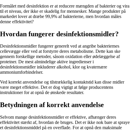
Formålet med desinfektion er at reducere mængden af bakterier og vira
til et niveau, der ikke er skadelig for mennesker. Mange produkter på
markedet lover at dræbe 99,9% af bakterierne, men hvordan måles
denne effektivitet?
Hvordan fungerer desinfektionsmidler?
Desinfektionsmidler fungerer generelt ved at angribe bakteriernes
cellevægge eller ved at forstyrre deres metabolisme. Dette kan ske
gennem forskellige metoder, såsom oxidation eller ødelæggelse af
proteiner. De mest almindelige aktive ingredienser i
desinfektionsmidler inkluderer alkohol, klor og kvaternære
ammoniumforbindelser.
Ved korrekt anvendelse og tilstrækkelig kontaktstid kan disse midler
være meget effektive. Det er dog vigtigt at følge producentens
instruktioner for at opnå de ønskede resultater.
Betydningen af korrekt anvendelse
Selvom mange desinfektionsmidler er effektive, afhænger deres
effektivitet stærkt af, hvordan de bruges. Det er ikke nok bare at spraye
et desinfektionsmiddel på en overflade. For at opnå den maksimale