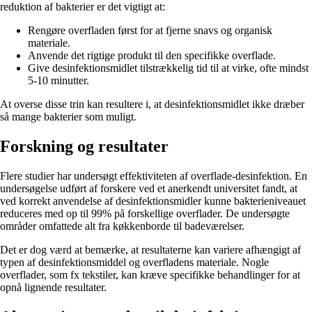
reduktion af bakterier er det vigtigt at:
Rengøre overfladen først for at fjerne snavs og organisk
materiale.
Anvende det rigtige produkt til den specifikke overflade.
Give desinfektionsmidlet tilstrækkelig tid til at virke, ofte mindst
5-10 minutter.
At overse disse trin kan resultere i, at desinfektionsmidlet ikke dræber
så mange bakterier som muligt.
Forskning og resultater
Flere studier har undersøgt effektiviteten af overflade-desinfektion. En
undersøgelse udført af forskere ved et anerkendt universitet fandt, at
ved korrekt anvendelse af desinfektionsmidler kunne bakterieniveauet
reduceres med op til 99% på forskellige overflader. De undersøgte
områder omfattede alt fra køkkenborde til badeværelser.
Det er dog værd at bemærke, at resultaterne kan variere afhængigt af
typen af desinfektionsmiddel og overfladens materiale. Nogle
overflader, som fx tekstiler, kan kræve specifikke behandlinger for at
opnå lignende resultater.