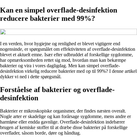
Kan en simpel overflade-desinfektion
reducere bakterier med 99%?
I en verden, hvor hygiejne og renlighed er blevet vigtigere end
nogensinde, er spørgsmålet om effektiviteten af overflade-desinfektion
blevet et aktuelt emne. Især efter udbruddet af forskellige sygdomme,
har opmærksomheden rettet sig mod, hvordan man kan bekæmpe
bakterier og vira i vores dagligdag. Men kan simpel overflade-
desinfektion virkelig reducere bakterier med op til 99%? I denne artikel
dykker vi ned i dette spørgsmål.
Forståelse af bakterier og overflade-
desinfektion
Bakterier er mikroskopiske organismer, der findes næsten overalt.
Nogle arter er skadelige og kan forårsage sygdomme, mens andre er
harmløse eller endda gavnlige. Overflade-desinfektion indebærer
brugen af kemiske stoffer til at dræbe disse bakterier på forskellige
overflader, såsom borde, døre og håndtag.